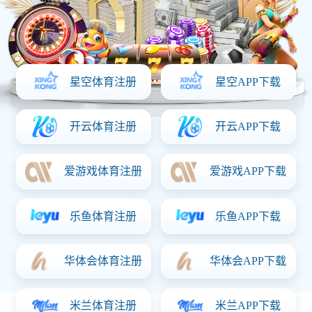
贝雷蒂尼跟腱伤停半年复出首战告
负，意大利帅哥排名危机如何化